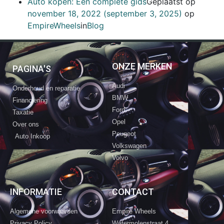
Auto kopen: Een complete gids
Geplaatst op
november 18, 2022
(september 3, 2025)
op
EmpireWheels
in
Blog
ONZE MERKEN
PAGINA'S
Audi
Onderhoud en reparatie
BMW
Financiering
Ford
Taxatie
Opel
Over ons
Peugeot
Auto Inkoop
Volkswagen
Volvo
INFORMATIE
CONTACT
Algemene voorwaarden
Empire Wheels
Privacy Policy
Watermolenstraat 4