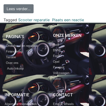
Lees verder…
Tagged
Scooter reparatie
Plaats een reactie
ONZE MERKEN
PAGINA'S
Audi
Onderhoud en reparatie
BMW
Financiering
Ford
Taxatie
Opel
Over ons
Peugeot
Auto Inkoop
Volkswagen
Volvo
INFORMATIE
CONTACT
Algemene voorwaarden
Empire Wheels